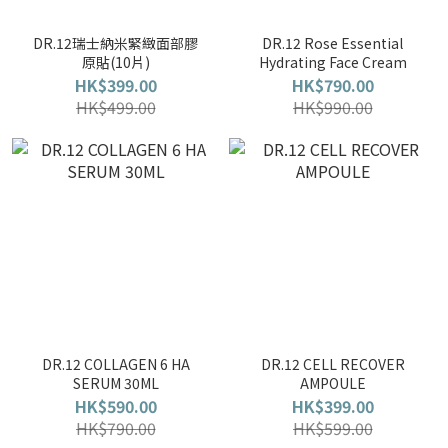
DR.12瑞士納米緊緻面部膠
DR.12 Rose Essential
原貼(10片)
Hydrating Face Cream
HK$399.00
HK$790.00
HK$499.00
HK$990.00
DR.12 COLLAGEN 6 HA
DR.12 CELL RECOVER
SERUM 30ML
AMPOULE
HK$590.00
HK$399.00
HK$790.00
HK$599.00