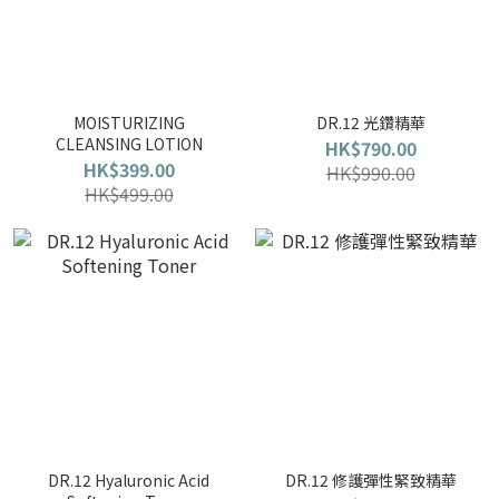
MOISTURIZING
DR.12 光鑽精華
CLEANSING LOTION
HK$790.00
HK$399.00
HK$990.00
HK$499.00
DR.12 Hyaluronic Acid
DR.12 修護彈性緊致精華