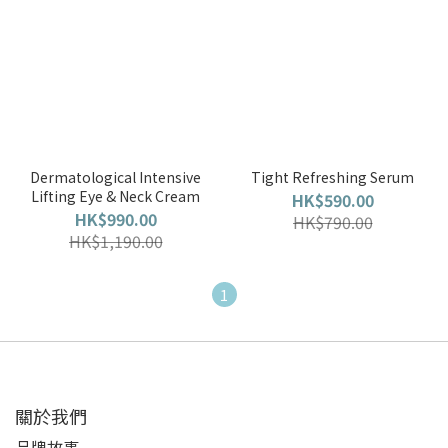
Dermatological Intensive
Tight Refreshing Serum
Lifting Eye & Neck Cream
HK$590.00
HK$990.00
HK$790.00
HK$1,190.00
1
關於我們
品牌故事