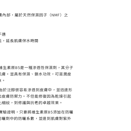
膚內部，屬於天然保濕因子（NMF）之
不適
能，延長肌膚保水時間
維生素原B5是一種滲透性保濕劑，其分子
肌膚。並具有保濕、鎖水功效，可滋潤皮
象。
 由於泛醇很容易滲透到皮膚中，並迅速形
加皮膚防禦力。不但能修復因為乾燥引起
化細紋，到修護與抗老的卓越效果。
實驗證明，只要將維生素原B5添加在防曬
防曬劑中的防曬系數，並達到肌膚對紫外