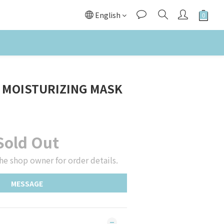
English
 MOISTURIZING MASK
Sold Out
he shop owner for order details.
MESSAGE