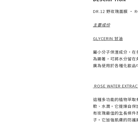
DR.12 野玫瑰面膜 ・ RO
主要成份
GLYCERIN 甘油
屬小分子保溼成分，在
為顯著，可將水分留在
廣為使用於各種化妝品
ROSE WATER EXTR
這種多功能的植物萃取
軟、水潤。它提煉自保
有玫瑰最佳的生長條件
子。它加強肌膚的防護