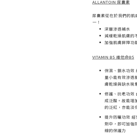
ALLANTOIN 尿囊素
尿囊素從在於我們的肌
一！
深層滲透補水
減緩乾燥肌膚的
加強肌膚屏障功
VITAMIN B5 維他命B5
保濕、鎖水功效 
量小能有效滲透
膚乾燥與缺水現
修護、抗老功效
成泛酸。故能增
的泛紅，亦能淡
提升防曬功效 經
劑中，即可加強
線的保護力