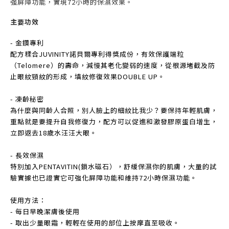
強屏障功能，實現72小時的保濕效果。
主要功效
- 金鑽專利
配方糅合JUVINITY諾貝爾專利得獎成份，有效保護端粒
（Telomere）的壽命，減慢其老化變弱的速度，從根源堵截及防
止眼紋頸紋的形成，填紋修復效果DOUBLE UP。
- 凍齡秘密
為什麼與同齡人合照，別人臉上的細紋比我少？要保持年輕肌膚，
重點就是要提升自我修復力，配方可以促進和激發膠原蛋白增生，
立即返去18歲水汪汪大眼。
- 長效保濕
特別加入PENTAVITIN(鎖水磁石），舒緩保濕你的肌膚，大量的試
驗實據也已證實它可強化屏障功能和維持72小時保濕功能。
使用方法：
- 每日早晚潔膚後使用
- 取出少量眼霜，輕輕在使用的部位上按摩直至吸收。