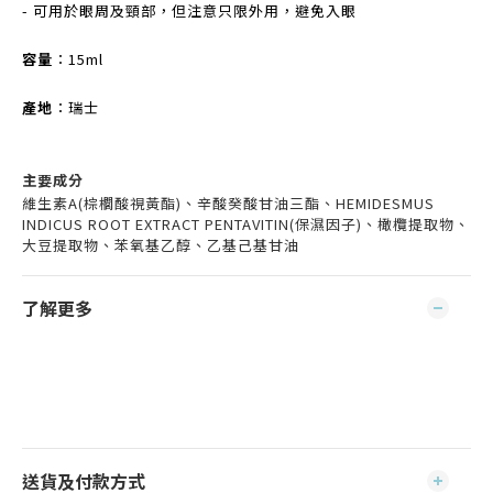
- 可用於眼周及頸部，但注意只限外用，避免入眼
容量
：15ml
產地
：瑞士
主要成分
維生素A(棕櫚酸視黃酯)、辛酸癸酸甘油三酯、HEMIDESMUS
INDICUS ROOT EXTRACT PENTAVITIN(保濕因子)、橄欖提取物、
大豆提取物、苯氧基乙醇、乙基己基甘油
了解更多
送貨及付款方式