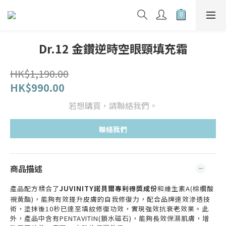
Dr.12 金鑽逆時空眼頸填充霜
HK$1,190.00
HK$990.00
若想購買，請聯絡我們。
聯絡我們
商品描述
產品配方糅合了
JUVINITY諾貝爾專利得獎成份
和維生素A(棕櫚酸
視黃酯)，能夠有效提升皮膚的自我修復力，配合品牌速效滲透技
術，塗抹後10秒已達至填紋修復功效，實現強效抗衰老效果。此
外，產品中含有PENTAVITIN(鎖水磁石)，能夠長效保濕肌膚，增