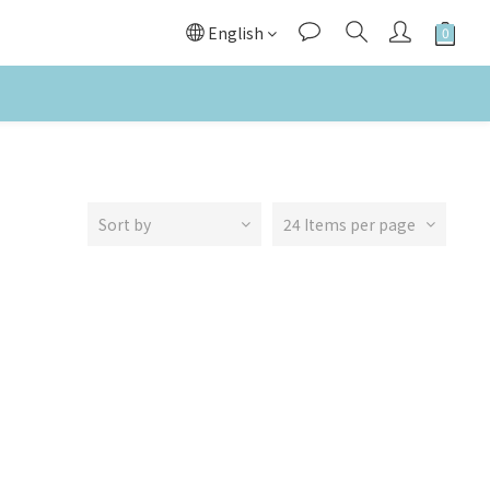
English
Sort by
24 Items per page