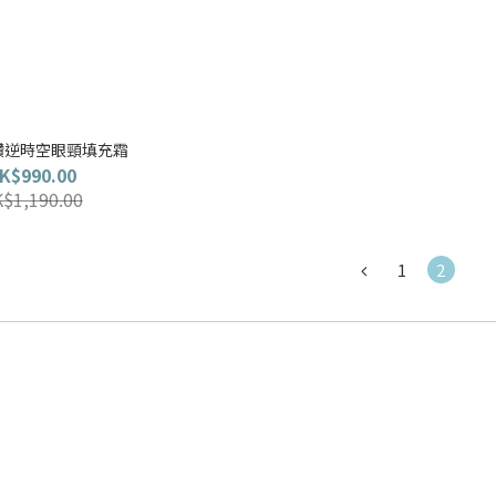
 金鑽逆時空眼頸填充霜
K$990.00
$1,190.00
1
2